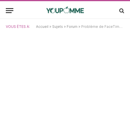
VOUS ÊTES À:
Accueil
»
Sujets
»
Forum
»
Problème de FaceTime entre iPhone et iPad, même compte iCloud ?