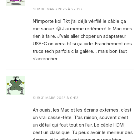
SUR
30 MARS 2025 À 22H27
N’importe koi Tkt j’ai déjà vérfiié le câble ça
me saoue. 😤 J’ai meme redémrrré le Mac mes
rien à faire. J’vais aller choper un adaptateur
USB-C on verra b1 si ça aide. Franchement ces
trucs tech parfois c la galère… mais bon faut
s’accrocher
SUR
31 MARS 2025 À 0H13
Ah ouais, les Mac et les écrans externes, c’est
un vrai casse-tête. T’as raison, souvent c’est
un détail qui fout tout en l’air. Le câble HDMI,
cest un classique. Tu peux avoir le meilleur des
écrans, si le câble est poreux ou pas bien