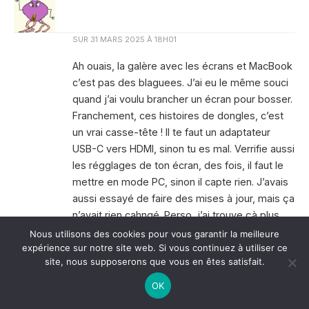
SUR
31 MARS 2025 À 18H01
Ah ouais, la galère avec les écrans et MacBook
c’est pas des blaguees. J’ai eu le même souci
quand j’ai voulu brancher un écran pour bosser.
Franchement, ces histoires de dongles, c’est
un vrai casse-tête ! Il te faut un adaptateur
USB-C vers HDMI, sinon tu es mal. Verrifie aussi
les régglages de ton écran, des fois, il faut le
mettre en mode PC, sinon il capte rien. J’avais
aussi essayé de faire des mises à jour, mais ça
n’avait rien cahngé. Perso, j’ai trouve çà plus
simple de tester avec un autre câble, des fois,
Nous utilisons des cookies pour vous garantir la meilleure
expérience sur notre site web. Si vous continuez à utiliser ce
ça peut venir de là. Sinon, pour le multicouche
site, nous supposerons que vous en êtes satisfait.
avec les post-its numériques, j’entends bien,
j’ai exactement la même méthode ! Accrocher
OK
tout en visuel, ça aide de fou pour le boulot.