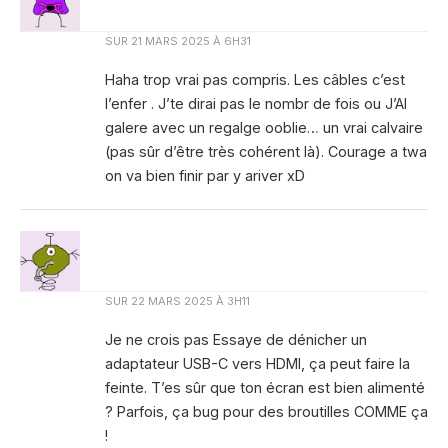
SUR
21 MARS 2025 À 6H31
Haha trop vrai pas compris. Les câbles c’est
l’enfer . J’te dirai pas le nombr de fois ou J’AI
galere avec un regalge ooblie… un vrai calvaire
(pas sûr d’être très cohérent là). Courage a twa
on va bien finir par y ariver xD
SUR
22 MARS 2025 À 3H11
Je ne crois pas Essaye de dénicher un
adaptateur USB-C vers HDMI, ça peut faire la
feinte. T’es sûr que ton écran est bien alimenté
? Parfois, ça bug pour des broutilles COMME ça
!