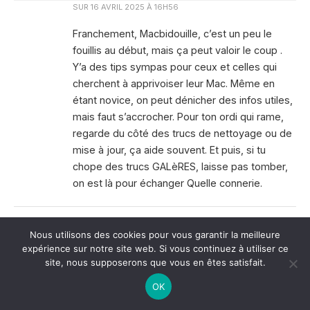
SUR
16 AVRIL 2025 À 16H56
Franchement, Macbidouille, c’est un peu le
fouillis au début, mais ça peut valoir le coup .
Y’a des tips sympas pour ceux et celles qui
cherchent à apprivoiser leur Mac. Même en
étant novice, on peut dénicher des infos utiles,
mais faut s’accrocher. Pour ton ordi qui rame,
regarde du côté des trucs de nettoyage ou de
mise à jour, ça aide souvent. Et puis, si tu
chope des trucs GALèRES, laisse pas tomber,
on est là pour échanger Quelle connerie.
Nous utilisons des cookies pour vous garantir la meilleure
expérience sur notre site web. Si vous continuez à utiliser ce
site, nous supposerons que vous en êtes satisfait.
SUR
17 AVRIL 2025 À 4H42
OK
Franchemant, Macbidouille, c’est un peu le