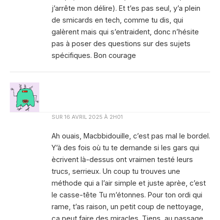
j’arrête mon délire). Et t’es pas seul, y’a plein
de smicards en tech, comme tu dis, qui
galèrent mais qui s’entraident, donc n’hésite
pas à poser des questions sur des sujets
spécifiques. Bon courage
SUR
16 AVRIL 2025 À 2H01
Ah ouais, Macbbidouille, c’est pas mal le bordel.
Y’à des fois où tu te demande si les gars qui
ècrivent là-dessus ont vraimen testé leurs
trucs, serrieux. Un coup tu trouves une
méthode qui a l’air simple et juste aprèe, c’est
le casse-tête Tu m’étonnes. Pour ton ordi qui
rame, t’as raison, un petit coup de nettoyage,
ça peut faire des miracles. Tiens, au passage,