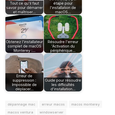
Tout ce qu'il faut
étape pour
savoir pour démarrer
l'installation de
et maîtriser…
macOS…
Obtenez l'installateur
Résoudre l'erreur
complet de macOS
'Activation du
Monterey :…
périphérique…
Erreur de
suppression :
Guide pour résoudre
Impossible de
les difficultés
déplacer…
d'installation…
dépannage mac
erreur macos
macos monterey
macos ventura
windowserver