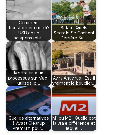
Comment
transformer une clé
Safari : Quels
USB en un
Secrets Se Cachent
indispensable…
Derrière Sa…
Mettre fin à un
processus sur Mac :
Avira Antivirus : Est-il
utilisez le…
vraiment le bouclier…
Quelles alternatives
M1 ou M2 : Quelle est
à Avast Cleanup
la vraie différence et
Premium pour…
lequel…