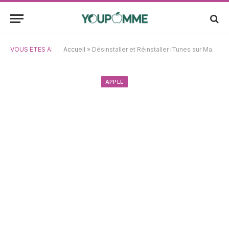
VOUS ÊTES À:
Accueil
»
Désinstaller et Réinstaller iTunes sur Mac : Est-ce plus simple que d’Appeler un Magicien ?
APPLE