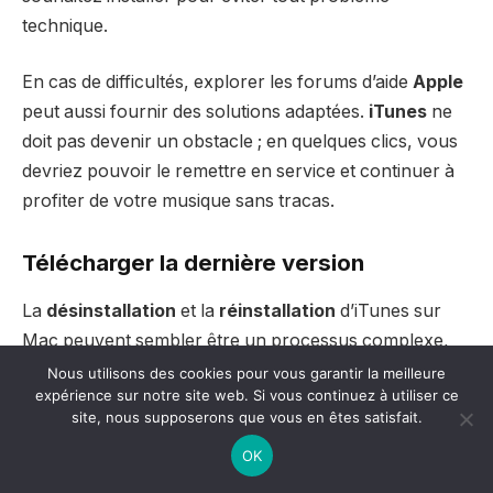
technique.
En cas de difficultés, explorer les forums d’aide
Apple
peut aussi fournir des solutions adaptées.
iTunes
ne
doit pas devenir un obstacle ; en quelques clics, vous
devriez pouvoir le remettre en service et continuer à
profiter de votre musique sans tracas.
Télécharger la dernière version
La
désinstallation
et la
réinstallation
d’iTunes sur
Mac peuvent sembler être un processus complexe,
mais avec les bonnes étapes, cela devient un jeu
Nous utilisons des cookies pour vous garantir la meilleure
expérience sur notre site web. Si vous continuez à utiliser ce
d’enfant. Voici comment procéder efficacement.
site, nous supposerons que vous en êtes satisfait.
OK
Tout d’abord, il est important de comprendre que pour
réinstaller iTunes, vous devez d’abord le désinstaller.