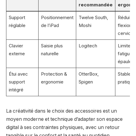
recommandée
ergono
Support
Positionnement
Twelve South,
Réduit la
réglable
de l’iPad
Moshi
flexion
cervical
Clavier
Saisie plus
Logitech
Limite la
externe
naturelle
fatigue 
épaules
Étui avec
Protection &
OtterBox,
Stable e
support
ergonomie
Spigen
pratique
intégré
La créativité dans le choix des accessoires est un
moyen moderne et technique d’adapter son espace
digital à ses contraintes physiques, avec un retour
tangible sur le confort et la santé au quotidien.