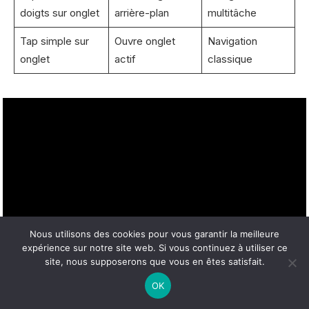
doigts sur onglet
arrière-plan
multitâche
Tap simple sur
Ouvre onglet
Navigation
onglet
actif
classique
Nous utilisons des cookies pour vous garantir la meilleure
expérience sur notre site web. Si vous continuez à utiliser ce
site, nous supposerons que vous en êtes satisfait.
OK
Dessins parfaits : améliorer vos