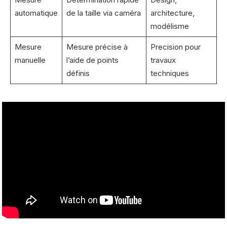
automatique
de la taille via caméra
architecture,
modélisme
Mesure
Mesure précise à
Precision pour
manuelle
l’aide de points
travaux
définis
techniques