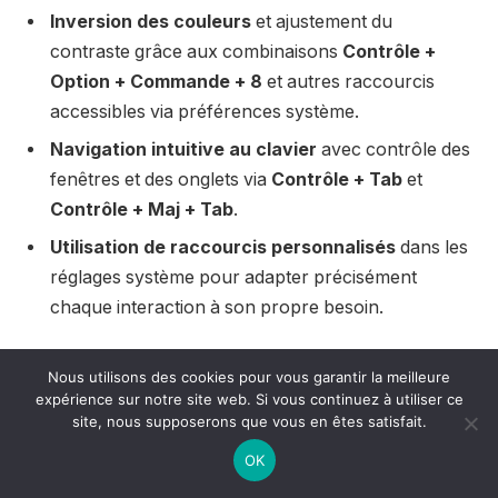
Inversion des couleurs
et ajustement du
contraste grâce aux combinaisons
Contrôle +
Option + Commande + 8
et autres raccourcis
accessibles via préférences système.
Navigation intuitive au clavier
avec contrôle des
fenêtres et des onglets via
Contrôle + Tab
et
Contrôle + Maj + Tab
.
Utilisation de raccourcis personnalisés
dans les
réglages système pour adapter précisément
chaque interaction à son propre besoin.
Cette palette de possibilités souligne l’importance
Nous utilisons des cookies pour vous garantir la meilleure
qu’Apple accorde à l’accessibilité, intégrant ces
expérience sur notre site web. Si vous continuez à utiliser ce
site, nous supposerons que vous en êtes satisfait.
éléments dans le Finder tout en valorisant la
modularité et la finesse de la gestion des onglets.
OK