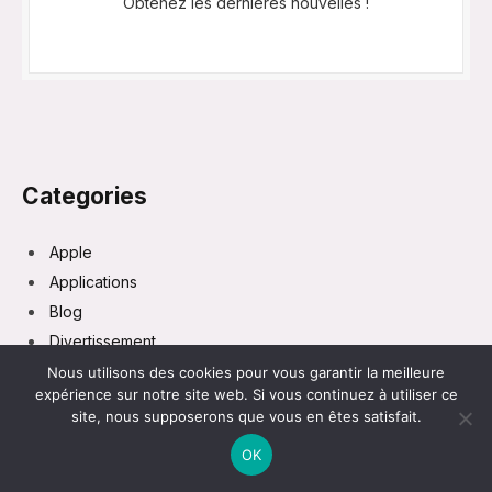
Obtenez les dernières nouvelles !
Categories
Apple
Applications
Blog
Divertissement
Gaming
Nous utilisons des cookies pour vous garantir la meilleure
expérience sur notre site web. Si vous continuez à utiliser ce
IA
site, nous supposerons que vous en êtes satisfait.
Lifestyle
OK
Marketing
TECH