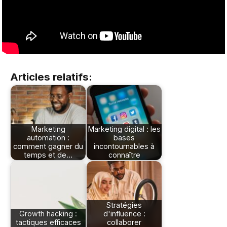
Articles relatifs:
Marketing
Marketing digital : les
automation :
bases
comment gagner du
incontournables à
temps et de…
connaître
Stratégies
Growth hacking :
d'influence :
tactiques efficaces
collaborer