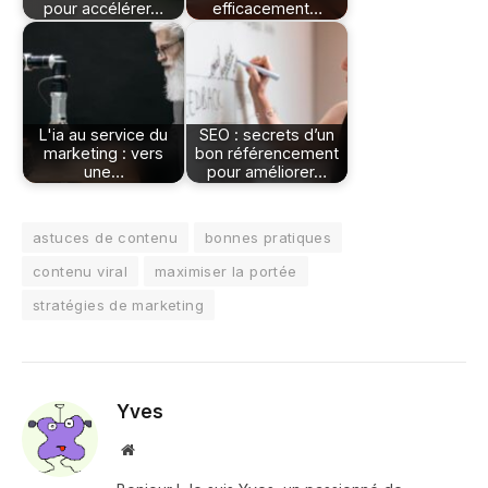
pour accélérer…
efficacement…
L'ia au service du
SEO : secrets d’un
marketing : vers
bon référencement
une…
pour améliorer…
astuces de contenu
bonnes pratiques
contenu viral
maximiser la portée
stratégies de marketing
Yves
Site
web