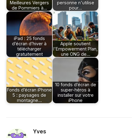
Meilleures Vergers
personne n'utilise
de Pommiers à…
pour…
iPad : 25 fonds
d’écran d’hiver à
Apple soutient
télécharger
l'Empowerment Plan,
gratuitement
une ONG de…
10 fonds d’écran de
Fonds d’écran iPhone
super-héros à
5 : paysages de
installer sur votre
montagne…
iPhone
Yves