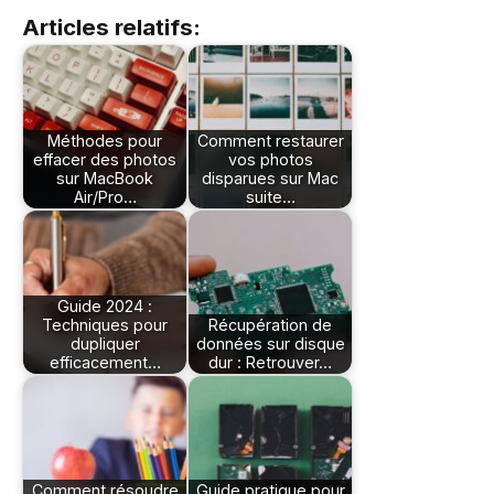
Articles relatifs:
Méthodes pour
Comment restaurer
effacer des photos
vos photos
sur MacBook
disparues sur Mac
Air/Pro…
suite…
Guide 2024 :
Techniques pour
Récupération de
dupliquer
données sur disque
efficacement…
dur : Retrouver…
Comment résoudre
Guide pratique pour