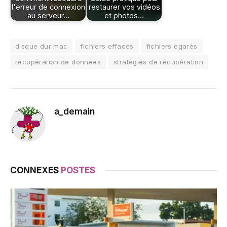
l'erreur de connexion
restaurer vos vidéos
au serveur…
et photos…
disque dur mac
fichiers effacés
fichiers égarés
récupération de données
stratégies de récupération
a_demain
CONNEXES
POSTES