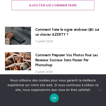
AJOUTER UN COMMENTAIRE
Comment faire le signe arobase (@) sur
un clavier AZERTY ?
7 juillet 2026
Comment Préparer Vos Photos Pour Les
Réseaux Sociaux Sans Passer Par
Photoshop
2 juillet 2026
Nous utilisons des cookies pour vous garantir la meilleure
Quel est le rôle d’une GED (Gestion
expérience sur notre site web. Si vous continuez à utiliser ce
Electronique de Documents) ?
site, nous supposerons que vous en êtes satisfait.
18 juin 2026
OK