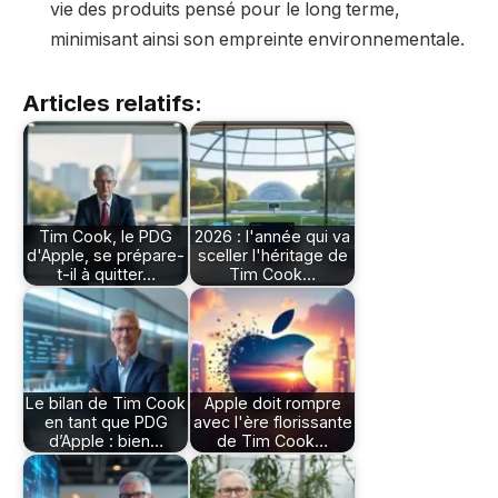
vie des produits pensé pour le long terme,
minimisant ainsi son empreinte environnementale.
Articles relatifs:
Tim Cook, le PDG
2026 : l'année qui va
d'Apple, se prépare-
sceller l'héritage de
t-il à quitter…
Tim Cook…
Le bilan de Tim Cook
Apple doit rompre
en tant que PDG
avec l'ère florissante
d’Apple : bien…
de Tim Cook…