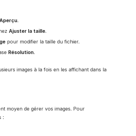
Aperçu
.
nnez
Ajuster la taille
.
age
pour modifier la taille du fichier.
case
Résolution
.
eurs images à la fois en les affichant dans la
s
ent moyen de gérer vos images. Pour
 :