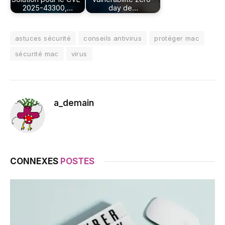
2025-43300,…
day de…
astuces sécurité
conseils antivirus
protéger mac
sécurité mac
virus
a_demain
CONNEXES
POSTES