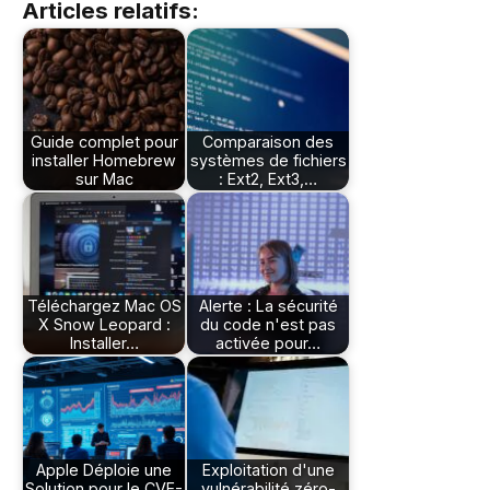
Articles relatifs:
Guide complet pour
Comparaison des
installer Homebrew
systèmes de fichiers
sur Mac
: Ext2, Ext3,…
Téléchargez Mac OS
Alerte : La sécurité
X Snow Leopard :
du code n'est pas
Installer…
activée pour…
Apple Déploie une
Exploitation d'une
Solution pour le CVE-
vulnérabilité zéro-