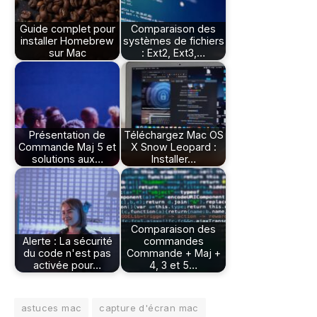
Guide complet pour
Comparaison des
installer Homebrew
systèmes de fichiers
sur Mac
: Ext2, Ext3,…
Présentation de
Téléchargez Mac OS
Commande Maj 5 et
X Snow Leopard :
solutions aux…
Installer…
Comparaison des
Alerte : La sécurité
commandes
du code n'est pas
Commande + Maj +
activée pour…
4, 3 et 5…
astuces mac
capture d'écran mac