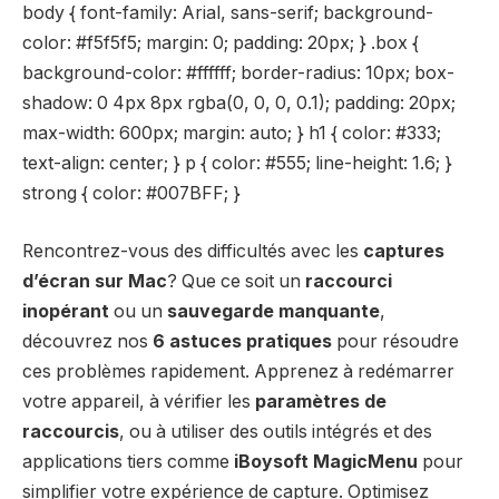
body { font-family: Arial, sans-serif; background-
color: #f5f5f5; margin: 0; padding: 20px; } .box {
background-color: #ffffff; border-radius: 10px; box-
shadow: 0 4px 8px rgba(0, 0, 0, 0.1); padding: 20px;
max-width: 600px; margin: auto; } h1 { color: #333;
text-align: center; } p { color: #555; line-height: 1.6; }
strong { color: #007BFF; }
Rencontrez-vous des difficultés avec les
captures
d’écran sur Mac
? Que ce soit un
raccourci
inopérant
ou un
sauvegarde manquante
,
découvrez nos
6 astuces pratiques
pour résoudre
ces problèmes rapidement. Apprenez à redémarrer
votre appareil, à vérifier les
paramètres de
raccourcis
, ou à utiliser des outils intégrés et des
applications tiers comme
iBoysoft MagicMenu
pour
simplifier votre expérience de capture. Optimisez