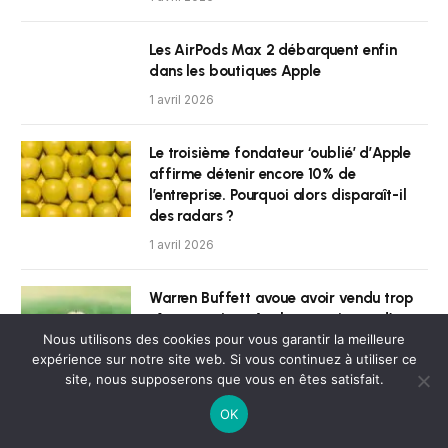
Les AirPods Max 2 débarquent enfin
dans les boutiques Apple
1 avril 2026
Le troisième fondateur ‘oublié’ d’Apple
affirme détenir encore 10% de
l’entreprise. Pourquoi alors disparaît-il
des radars ?
1 avril 2026
Warren Buffett avoue avoir vendu trop
tôt ses actions Apple et envisage d’en
racheter, mais avec certaines réserves
Nous utilisons des cookies pour vous garantir la meilleure
expérience sur notre site web. Si vous continuez à utiliser ce
1 avril 2026
site, nous supposerons que vous en êtes satisfait.
OK