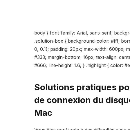
body { font-family: Arial, sans-serif; backg
.solution-box { background-color: #fff; bo
0, 0.1); padding: 20px; max-width: 600px; mar
#333; margin-bottom: 16px; text-align: cente
#666; line-height: 1.6; } .highlight { color: 
Solutions pratiques p
de connexion du disqu
Mac
Vous êtes confronté à des difficultés avec 