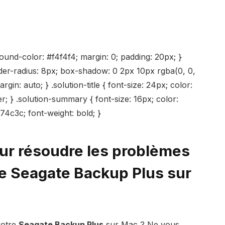
round-color: #f4f4f4; margin: 0; padding: 20px; }
rder-radius: 8px; box-shadow: 0 2px 10px rgba(0, 0,
gin: auto; } .solution-title { font-size: 24px; color:
r; } .solution-summary { font-size: 16px; color:
#e74c3c; font-weight: bold; }
our résoudre les problèmes
e Seagate Backup Plus sur
votre
Seagate Backup Plus
sur Mac ? Ne vous