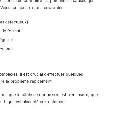
 essentiel de connaître les potentielles causes qui
oici quelques raisons courantes :
rt défectueux).
é de format.
éguliers.
ui-même.
mplexes, il est crucial d’effectuer quelques
udre le problème rapidement.
ous que le câble de connexion est bien inséré, que
 disque est alimenté correctement.