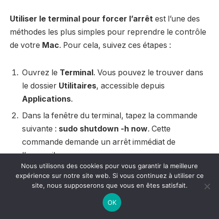
Utiliser le terminal pour forcer l’arrêt
est l’une des
méthodes les plus simples pour reprendre le contrôle
de votre
Mac
. Pour cela, suivez ces étapes :
Ouvrez le
Terminal
. Vous pouvez le trouver dans
le dossier
Utilitaires
, accessible depuis
Applications
.
Dans la fenêtre du terminal, tapez la commande
suivante :
sudo shutdown -h now
. Cette
commande demande un arrêt immédiat de
l’appareil.
Nous utilisons des cookies pour vous garantir la meilleure
Appuyez sur
Entrée
et entrez votre mot de passe
expérience sur notre site web. Si vous continuez à utiliser ce
si nécessaire.
site, nous supposerons que vous en êtes satisfait.
OK
Cette méthode permet de forcer l’arrêt de votre