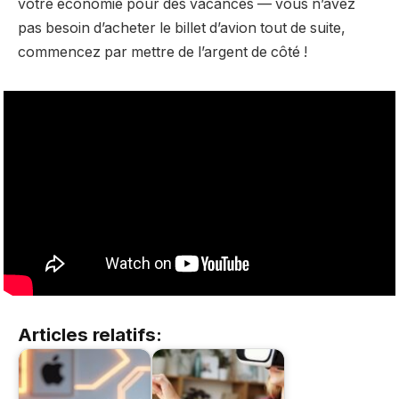
votre économie pour des vacances — vous n’avez
pas besoin d’acheter le billet d’avion tout de suite,
commencez par mettre de l’argent de côté !
Articles relatifs: