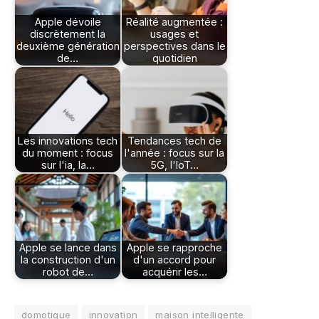
Apple dévoile
Réalité augmentée :
discrètement la
usages et
deuxième génération
perspectives dans le
de…
quotidien
Les innovations tech
Tendances tech de
du moment : focus
l'année : focus sur la
sur l'ia, la…
5G, l'IoT…
Apple se lance dans
Apple se rapproche
la construction d'un
d'un accord pour
robot de…
acquérir les…
domotique
innovation
maison intelligente