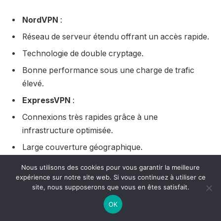
NordVPN
:
Réseau de serveur étendu offrant un accès rapide.
Technologie de double cryptage.
Bonne performance sous une charge de trafic
élevé.
ExpressVPN
:
Connexions très rapides grâce à une
infrastructure optimisée.
Large couverture géographique.
Stabilité supérieure, même dans des zones à faible
Nous utilisons des cookies pour vous garantir la meilleure
réseau.
expérience sur notre site web. Si vous continuez à utiliser ce
site, nous supposerons que vous en êtes satisfait.
Réseau de serveur étendu offrant un accès rapide.
OK