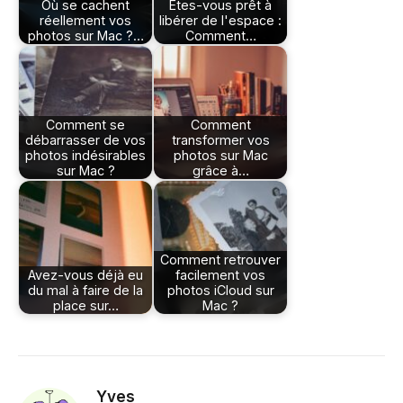
Où se cachent
Êtes-vous prêt à
réellement vos
libérer de l'espace :
photos sur Mac ?…
Comment…
Comment se
Comment
débarrasser de vos
transformer vos
photos indésirables
photos sur Mac
sur Mac ?
grâce à…
Comment retrouver
Avez-vous déjà eu
facilement vos
du mal à faire de la
photos iCloud sur
place sur…
Mac ?
Yves