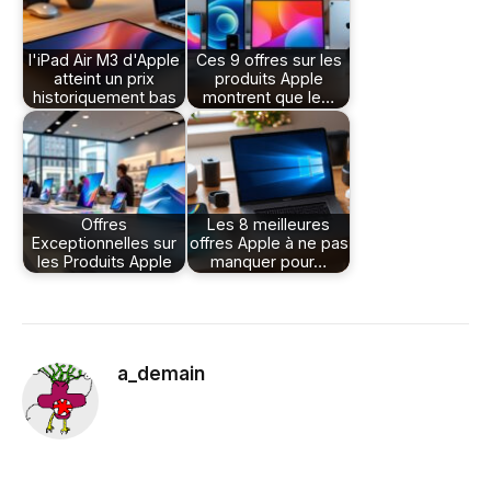
l'iPad Air M3 d'Apple
Ces 9 offres sur les
atteint un prix
produits Apple
historiquement bas
montrent que le…
Offres
Les 8 meilleures
Exceptionnelles sur
offres Apple à ne pas
les Produits Apple
manquer pour…
a_demain