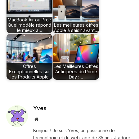
MacBook Air ou Pro :
Quel modèle répond
Les meilleures offres
le mieux à…
Apple à saisir avant…
Offres
Les Meilleures Offres
Exceptionnelles sur
Anticipées du Prime
les Produits Apple
Day :…
Yves
Site
web
Bonjour ! Je suis Yves, un passionné de
technologie et du web, âgé de 35 ans. J'adore