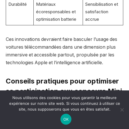
Durabilité
Matériaux
Sensibilisation et
écoresponsables et
satisfaction
optimisation batterie
accrue
Ces innovations devraient faire basculer l’usage des
voitures télécommandées dans une dimension plus
immersive et accessible partout, propulsée par les
technologies Apple et l’intelligence artificielle.
Conseils pratiques pour optimiser
sa participation aux concours Mini
Nous utilisons des cookies pour vous garantir la meilleure
Cooper télécommandées Apple
expérience sur notre site web. Si vous continuez à utiliser ce
site, nous supposerons que vous en êtes satisfait.
Pour transformer une simple participation en victoire
OK
dans les nombreux concours Mini Cooper