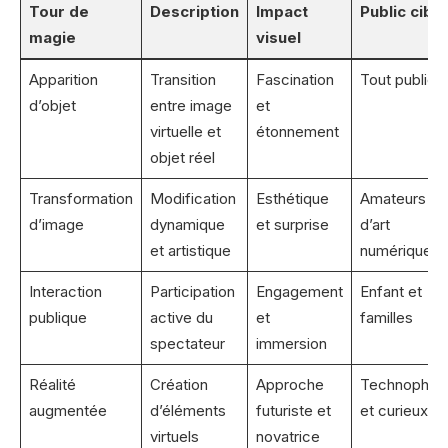
Tour de
Description
Impact
Public cible
magie
visuel
Apparition
Transition
Fascination
Tout public
d’objet
entre image
et
virtuelle et
étonnement
objet réel
Transformation
Modification
Esthétique
Amateurs
d’image
dynamique
et surprise
d’art
et artistique
numérique
Interaction
Participation
Engagement
Enfant et
publique
active du
et
familles
spectateur
immersion
Réalité
Création
Approche
Technophile
augmentée
d’éléments
futuriste et
et curieux
virtuels
novatrice