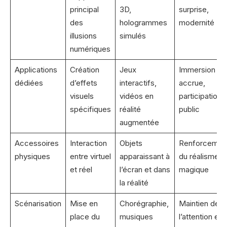
principal
3D,
surprise,
des
hologrammes
modernité
illusions
simulés
numériques
Applications
Création
Jeux
Immersion
dédiées
d’effets
interactifs,
accrue,
visuels
vidéos en
participation 
spécifiques
réalité
public
augmentée
Accessoires
Interaction
Objets
Renforcemen
physiques
entre virtuel
apparaissant à
du réalisme
et réel
l’écran et dans
magique
la réalité
Scénarisation
Mise en
Chorégraphie,
Maintien de
place du
musiques
l’attention et