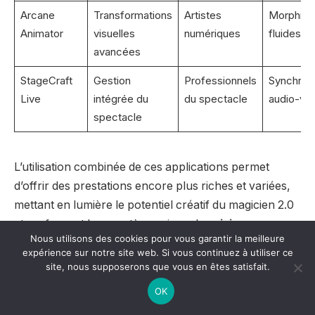
Arcane
Transformations
Artistes
Morphing
Animator
visuelles
numériques
fluides
avancées
StageCraft
Gestion
Professionnels
Synchroni
Live
intégrée du
du spectacle
audio-vis
spectacle
L’utilisation combinée de ces applications permet
d’offrir des prestations encore plus riches et variées,
mettant en lumière le potentiel créatif du magicien 2.0
et renforçant le caractère unique des
visions
Nous utilisons des cookies pour vous garantir la meilleure
magiques
proposées au public.
expérience sur notre site web. Si vous continuez à utiliser ce
site, nous supposerons que vous en êtes satisfait.
Le rôle des réseaux sociaux dans
OK
la popularisation des magiciens