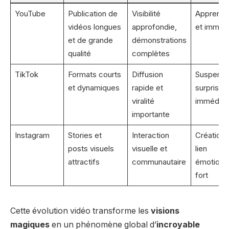
YouTube
Publication de
Visibilité
Apprenti
vidéos longues
approfondie,
et immer
et de grande
démonstrations
qualité
complètes
TikTok
Formats courts
Diffusion
Suspense
et dynamiques
rapide et
surprise
viralité
immédiat
importante
Instagram
Stories et
Interaction
Création 
posts visuels
visuelle et
lien
attractifs
communautaire
émotionn
fort
Cette évolution vidéo transforme les
visions
magiques
en un phénomène global d’
incroyable