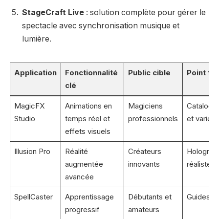
StageCraft Live
: solution complète pour gérer le
spectacle avec synchronisation musique et
lumière.
Application
Fonctionnalité
Public cible
Point for
clé
MagicFX
Animations en
Magiciens
Catalogue
Studio
temps réel et
professionnels
et varié
effets visuels
Illusion Pro
Réalité
Créateurs
Hologra
augmentée
innovants
réalistes
avancée
SpellCaster
Apprentissage
Débutants et
Guides in
progressif
amateurs