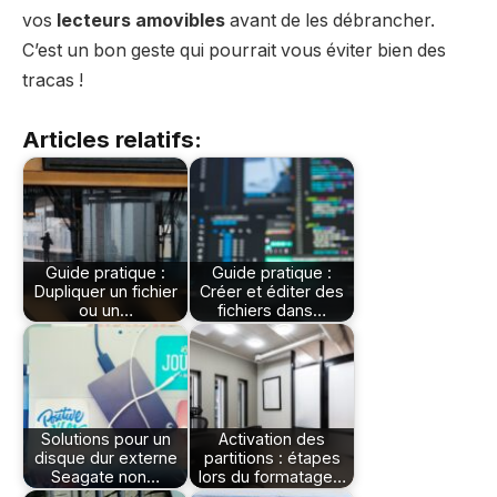
vos
lecteurs amovibles
avant de les débrancher.
C’est un bon geste qui pourrait vous éviter bien des
tracas !
Articles relatifs:
Guide pratique :
Guide pratique :
Dupliquer un fichier
Créer et éditer des
ou un…
fichiers dans…
Solutions pour un
Activation des
disque dur externe
partitions : étapes
Seagate non…
lors du formatage…