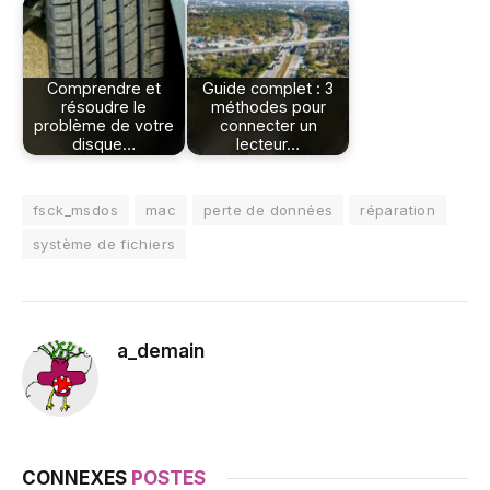
Comprendre et
Guide complet : 3
résoudre le
méthodes pour
problème de votre
connecter un
disque…
lecteur…
fsck_msdos
mac
perte de données
réparation
système de fichiers
a_demain
CONNEXES
POSTES