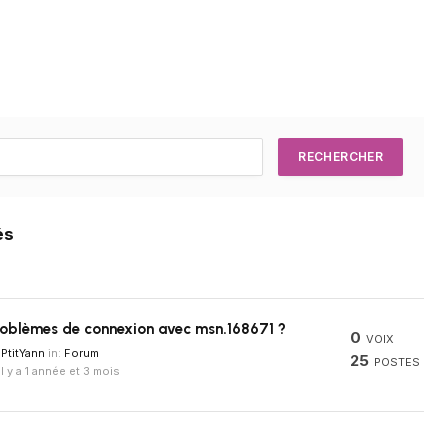
és
roblèmes de connexion avec msn.168671 ?
0
VOIX
PtitYann
in:
Forum
25
POSTES
il y a 1 année et 3 mois