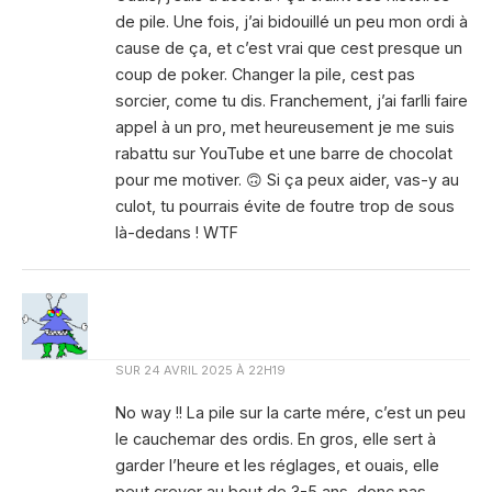
de pile. Une fois, j’ai bidouillé un peu mon ordi à
cause de ça, et c’est vrai que cest presque un
coup de poker. Changer la pile, cest pas
sorcier, come tu dis. Franchement, j’ai farlli faire
appel à un pro, met heureusement je me suis
rabattu sur YouTube et une barre de chocolat
pour me motiver. 🙃 Si ça peux aider, vas-y au
culot, tu pourrais évite de foutre trop de sous
là-dedans ! WTF
SUR
24 AVRIL 2025 À 22H19
No way !! La pile sur la carte mére, c’est un peu
le cauchemar des ordis. En gros, elle sert à
garder l’heure et les réglages, et ouais, elle
peut crever au bout de 3-5 ans, donc pas