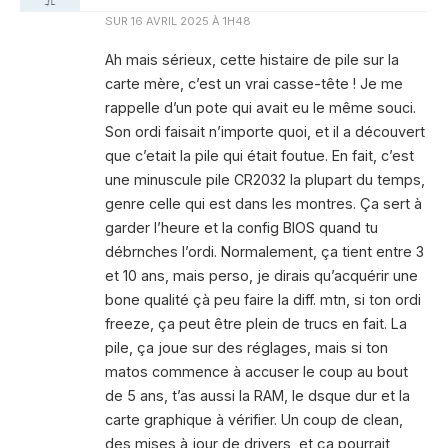
SUR
16 AVRIL 2025 À 1H48
Ah mais sérieux, cette histaire de pile sur la
carte mère, c’est un vrai casse-tête ! Je me
rappelle d’un pote qui avait eu le même souci.
Son ordi faisait n’importe quoi, et il a découvert
que c’etait la pile qui était foutue. En fait, c’est
une minuscule pile CR2032 la plupart du temps,
genre celle qui est dans les montres. Ça sert à
garder l’heure et la config BIOS quand tu
débrnches l’ordi. Normalement, ça tient entre 3
et 10 ans, mais perso, je dirais qu’acquérir une
bone qualité çà peu faire la diff. mtn, si ton ordi
freeze, ça peut être plein de trucs en fait. La
pile, ça joue sur des réglages, mais si ton
matos commence à accuser le coup au bout
de 5 ans, t’as aussi la RAM, le dsque dur et la
carte graphique à vérifier. Un coup de clean,
des mises à jour de drivers, et ça pourrait