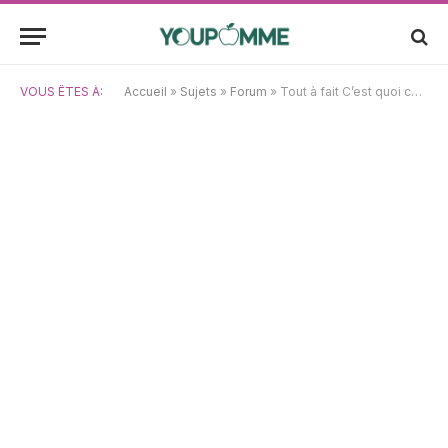
VOUS ÊTES À:
Accueil
»
Sujets
»
Forum
»
Tout à fait C’est quoi cette histoire de pile sur la carte mère ? Ras-le-bol !