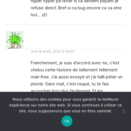
hyper hyper pa rever si ca devient payant je
refuse direct. Bref si ca bug encore ca va etre
hot… xD
SUR
18 AVRIL 2025 À 13H27
Franchement, je suis d’accord avec toi, c’est
chelou cette histoire de tellement tellement
mail-free. J’ai aussi essayé et j’ai failli péter un
plomb. Sans mail, c’est risqué, tu te fais
accrocher bcp plus facilemant. Et les
notifications, c’est un gros point noir, j’aime
Nous utilisons des cookies pour vous garantir la meilleure
bien être au courant par mail. Si ça devient
expérience sur notre site web. Si vous continuez à utiliser ce
site, nous supposerons que vous en êtes satisfait.
paynt, je passe mon tour, c’est sûr. Je me
demande comment ça va évoluer tout çà…
OK