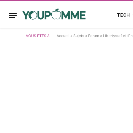
TECH
VOUS ÊTES À:
Accueil
»
Sujets
»
Forum
»
Libertysurf et iPh