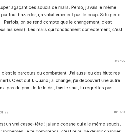
 super agaçant ces soucis de mails. Perso, j’avais le même
ni par tout bazarder, ça valait vraiment pas le coup. Si tu peux
e . Parfois, on se rend compte que le changement, c’est
tous les sens). Les mails qui fonctionnent correctement, c’est
#8755
c’est le parcours du combattant. J’ai aussi eu des hiutoires
nerfs C’est ouf !. Quand j’ai changé, j’ai découvert une autre
n’a pas de prix. Je te le dis, fais le saut, tu regrettes pas.
#8970
20H22
est un vrai casse-tête ! jai une copane qui a le même soucis,
 Franchemen, je te comprends, c’est relou de devoir changer