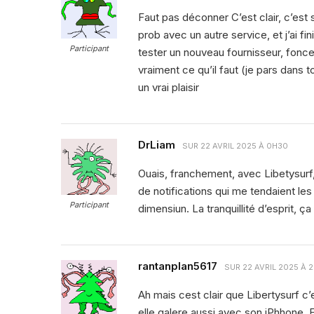
Faut pas déconner C’est clair, c’est
prob avec un autre service, et j’ai fi
Participant
tester un nouveau fournisseur, fonc
vraiment ce qu’il faut (je pars dans 
un vrai plaisir
DrLiam
SUR
22 AVRIL 2025 À 0H30
Ouais, franchement, avec Libetysurf, 
de notifications qui me tendaient les 
Participant
dimensiun. La tranquillité d’esprit, ça 
rantanplan5617
SUR
22 AVRIL 2025 À 
Ah mais cest clair que Libertysurf c’
elle galere aussi avec son iPhhone.