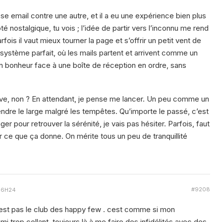
se email contre une autre, et il a eu une expérience bien plus
ôté nostalgique, tu vois ; l’idée de partir vers l’inconnu me rend
fois il vaut mieux tourner la page et s’offrir un petit vent de
système parfait, où les mails partent et arrivent comme un
on bonheur face à une boîte de réception en ordre, sans
rêve, non ? En attendant, je pense me lancer. Un peu comme un
rendre le large malgré les tempêtes. Qu’importe le passé, c’est
ger pour retrouver la sérénité, je vais pas hésiter. Parfois, faut
ir ce que ça donne. On mérite tous un peu de tranquillité
#9208
 16H24
c’est pas le club des happy few . cest comme si mon
mi trop collant, toujours là à me faire des infidélités avec des