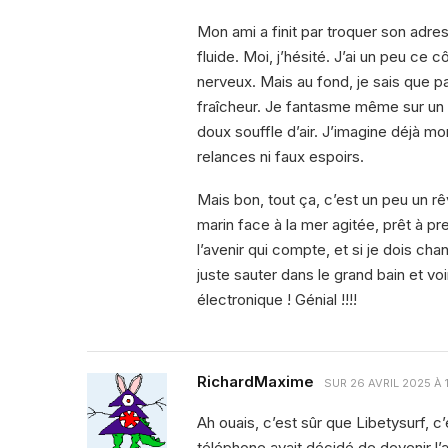
Mon ami a finit par troquer son adres
fluide. Moi, j’hésité. J’ai un peu ce c
nerveux. Mais au fond, je sais que par
fraîcheur. Je fantasme même sur un 
doux souffle d’air. J’imagine déjà m
relances ni faux espoirs.
Mais bon, tout ça, c’est un peu un 
marin face à la mer agitée, prêt à p
l’avenir qui compte, et si je dois chan
juste sauter dans le grand bain et vo
électronique ! Génial !!!!
RichardMaxime
SUR
26 AVRIL 2025 À
Ah ouais, c’est sûr que Libetysurf, 
téléphone avait décidé de devenir l’a