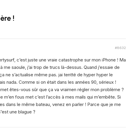
ère !
#8632
tysurf, c’est juste une vraie catastrophe sur mon iPhone ! Ma
à me saoule, j’ai trop de trucs là-dessus. Quand j’essaie de
 ça ne s’actualise même pas. jai tentté de hyper hyper le
is nada. Comme si on était dans les années 90, sérieux !
, met êtes-vous sûr que ça va vraimen régler mon problème ?
 je m’en fous met c’est l’accès à mes mails qui m’embête. Si
es dans le même bateau, venez en parler ! Parce que je me
C’est une blague ?