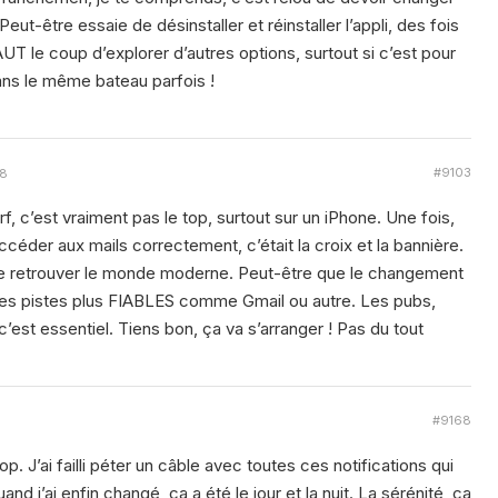
eut-être essaie de désinstaller et réinstaller l’appli, des fois
AUT le coup d’explorer d’autres options, surtout si c’est pour
ans le même bateau parfois !
#9103
28
, c’est vraiment pas le top, surtout sur un iPhone. Une fois,
ccéder aux mails correctement, c’était la croix et la bannière.
omme retrouver le monde moderne. Peut-être que le changement
e des pistes plus FIABLES comme Gmail ou autre. Les pubs,
c’est essentiel. Tiens bon, ça va s’arranger ! Pas du tout
#9168
top. J’ai failli péter un câble avec toutes ces notifications qui
d j’ai enfin changé, ça a été le jour et la nuit. La sérénité, ça