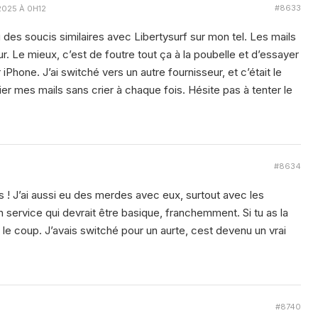
#8633
 2025 À 0H12
des soucis similaires avec Libertysurf sur mon tel. Les mails
eur. Le mieux, c’est de foutre tout ça à la poubelle et d’essayer
iPhone. J’ai switché vers un autre fournisseur, et c’était le
ifier mes mails sans crier à chaque fois. Hésite pas à tenter le
#8634
s ! J’ai aussi eu des merdes avec eux, surtout avec les
 service qui devrait être basique, franchemment. Si tu as la
 le coup. J’avais switché pour un aurte, cest devenu un vrai
#8740