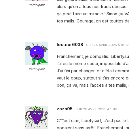
Participant
alors qu’on a tous nos trucs dessus. P
ça peut faire un miracle ! Sinon ça V
tes mails. Courage, on est touttes d
lecteur6038
SUR
24 AVRIL 2025 À 18H
Franchement, je compatis. Libertysurf
j’ai eu le même souci, impossible d’a
Participant
J’ai fini par changer, et c’était c
vaut le coup, surtout si t’as encor
bon, ça va, mais l’accès à tes mails, 
zaza95
SUR
26 AVRIL 2025 À 1H16
C””est clair, Libetysurf, c’est pas le 
popaient sans arrêt. Franchement, quan