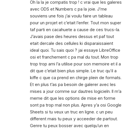
Oh la la je compatis trop ! c vrai que les galeres
avec ODS et Numbers c pa la joie. J’me
souviens une fois j’ai voulu faire un tableau
pour un projet et c’etait l’enfer. Tout mon super
taf parti en cacahuete a cause de ces trucs-la.
J’avais pase des heures dessus et paf tout
etait dercale des cellules ki disparaissaient
ideal quoi. Tu sais quoi ? jai essaye LibreOffice
osi et franchement c pa mal du tout. Mon trop
trop trop ami l’a utilise pour son memoire et il a
dit que c’etait bien plus simple. Le truc qu’il a
kiffe c que ca prend en chirge plein de formats.
Et en plus t’as pa besoin de galerer avec les
mises a jour comme sur dautres logicieln. Il m’a
meme dit que les options de mise en forme
sont pa trop mal non plus. Apres y’a osi Google
Sheets si tu veux un truc en ligne. c un peu
different mais tu peux y acceeder de partout.
Genre tu peux bosser avec quelqu’un en