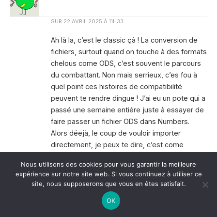
SUR
22 AVRIL 2025 À 11H33
Ah là la, c’est le classic çà ! La conversion de
fichiers, surtout quand on touche à des formats
chelous come ODS, c’est souvent le parcours
du combattant. Non mais serrieux, c’es fou à
quel point ces histoires de compatibilité
peuvent te rendre dingue ! J’ai eu un pote qui a
passé une semaine entiére juste à essayer de
faire passer un fichier ODS dans Numbers.
Alors déejà, le coup de vouloir importer
directement, je peux te dire, c’est come
essayyer de faire rentrer une girafe dans un
Nous utilisons des cookies pour vous garantir la meilleure
garage. Ça passe pas ! Les cellules qui partent
expérience sur notre site web. Si vous continuez à utiliser ce
dans tous les sens, tu sais pas trop où elles
site, nous supposerons que vous en êtes satisfait.
vont. C’est un peu comme quand tu fais une
OK
brusque manœuvr en voiture et que tout le
contenu du coffre s’ècroule. Çà fait des dégâts