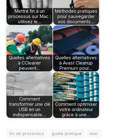
Mettre fin à un
Méthodes pratiques
processus sur Mac :
pour sauvegarder
utilisez le…
vos documents…
Quelles alternatives
Quelles alternatives
à CCleaner
à Avast Cleanup
peuvent…
Premium pour…
Comment
transformer une clé
Comment optimiser
USB en un
votre ordinateur
indispensable…
grâce à une…
fin de processus
guide pratique
mac