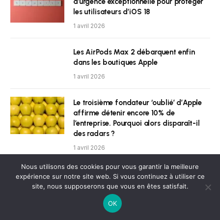
d’urgence exceptionnelle pour protéger
les utilisateurs d’iOS 18
1 avril 2026
Les AirPods Max 2 débarquent enfin
dans les boutiques Apple
1 avril 2026
Le troisième fondateur ‘oublié’ d’Apple
affirme détenir encore 10% de
l’entreprise. Pourquoi alors disparaît-il
des radars ?
1 avril 2026
Nous utilisons des cookies pour vous garantir la meilleure
Warren Buffett avoue avoir vendu trop
expérience sur notre site web. Si vous continuez à utiliser ce
tôt ses actions Apple et envisage d’en
site, nous supposerons que vous en êtes satisfait.
racheter, mais avec certaines réserves
OK
1 avril 2026