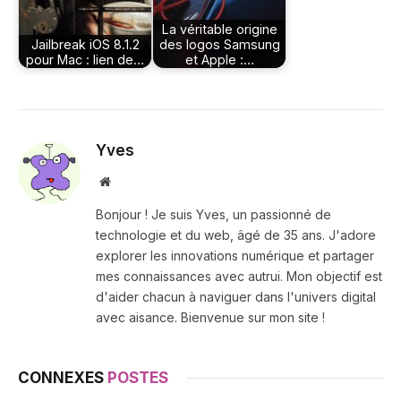
La véritable origine
Jailbreak iOS 8.1.2
des logos Samsung
pour Mac : lien de…
et Apple :…
Yves
Site
web
Bonjour ! Je suis Yves, un passionné de
technologie et du web, âgé de 35 ans. J'adore
explorer les innovations numérique et partager
mes connaissances avec autrui. Mon objectif est
d'aider chacun à naviguer dans l'univers digital
avec aisance. Bienvenue sur mon site !
CONNEXES
POSTES