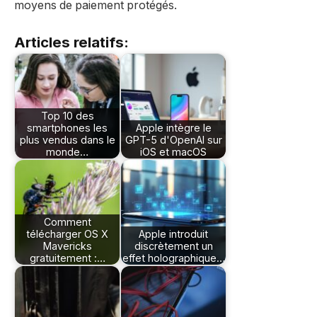
moyens de paiement protégés.
Articles relatifs:
Top 10 des
smartphones les
Apple intègre le
plus vendus dans le
GPT-5 d'OpenAI sur
monde…
iOS et macOS
Comment
télécharger OS X
Apple introduit
Mavericks
discrètement un
gratuitement :…
effet holographique…