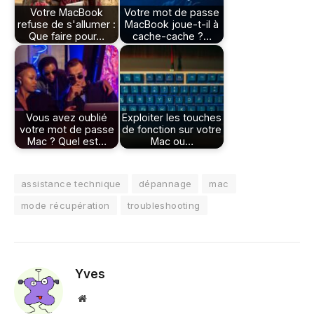
Votre MacBook
Votre mot de passe
refuse de s'allumer :
MacBook joue-t-il à
Que faire pour…
cache-cache ?…
Vous avez oublié
Exploiter les touches
votre mot de passe
de fonction sur votre
Mac ? Quel est…
Mac ou…
assistance technique
dépannage
mac
mode récupération
troubleshooting
Yves
Site
web