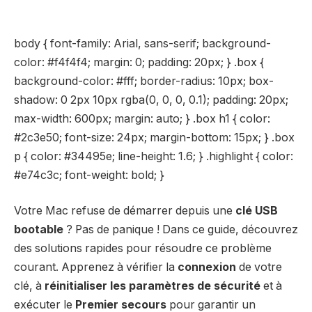
body { font-family: Arial, sans-serif; background-
color: #f4f4f4; margin: 0; padding: 20px; } .box {
background-color: #fff; border-radius: 10px; box-
shadow: 0 2px 10px rgba(0, 0, 0, 0.1); padding: 20px;
max-width: 600px; margin: auto; } .box h1 { color:
#2c3e50; font-size: 24px; margin-bottom: 15px; } .box
p { color: #34495e; line-height: 1.6; } .highlight { color:
#e74c3c; font-weight: bold; }
Votre Mac refuse de démarrer depuis une
clé USB
bootable
? Pas de panique ! Dans ce guide, découvrez
des solutions rapides pour résoudre ce problème
courant. Apprenez à vérifier la
connexion
de votre
clé, à
réinitialiser les paramètres de sécurité
et à
exécuter le
Premier secours
pour garantir un