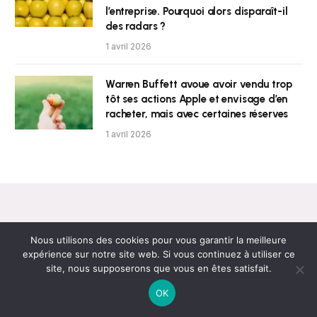
l’entreprise. Pourquoi alors disparaît-il
des radars ?
1 avril 2026
Warren Buffett avoue avoir vendu trop
tôt ses actions Apple et envisage d’en
racheter, mais avec certaines réserves
1 avril 2026
Nous utilisons des cookies pour vous garantir la meilleure
expérience sur notre site web. Si vous continuez à utiliser ce
Newsletter
site, nous supposerons que vous en êtes satisfait.
OK
Obtenez les dernières nouvelles !