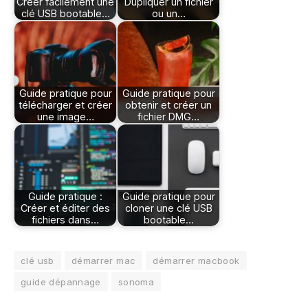
Créer facilement une
Dupliquer un fichier
clé USB bootable…
ou un…
Guide pratique pour
Guide pratique pour
télécharger et créer
obtenir et créer un
une image…
fichier DMG…
Guide pratique :
Guide pratique pour
Créer et éditer des
cloner une clé USB
fichiers dans…
bootable…
clé usb
démarrer mac
démarrer macbook
guide dépannage
sonoma