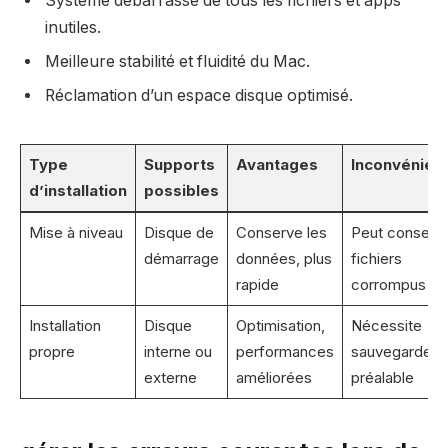
Système débarrassé de tous les fichiers et apps
inutiles.
Meilleure stabilité et fluidité du Mac.
Réclamation d’un espace disque optimisé.
Type
Supports
Avantages
Inconvénien
d’installation
possibles
Mise à niveau
Disque de
Conserve les
Peut conserv
démarrage
données, plus
fichiers
rapide
corrompus
Installation
Disque
Optimisation,
Nécessite
propre
interne ou
performances
sauvegarde
externe
améliorées
préalable