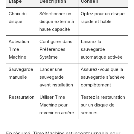
Étape
Description
Conseil
Choix du
Sélectionner un
Optez pour un disque
disque
disque externe à
rapide et fiable
haute capacité
Activation
Configurer dans
Laissez la
Time
Préférences
sauvegarde
Machine
Système
automatique activée
Sauvegarde
Lancer une
Assurez-vous que la
manuelle
sauvegarde
sauvegarde s’achève
avant installation
complètement
Restauration
Utiliser Time
Testez la restauration
Machine pour
sur un disque de
revenir en arrière
secours
En résumé, Time Machine est incontournable pour