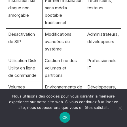
Installation sur
Permet l’installation
Techniciens,
disque non
sans média
testeurs
amorçable
bootable
traditionnel
Désactivation
Modifications
Administrateurs,
de SIP
avancées du
développeurs
système
Utilisation Disk
Gestion fine des
Professionnels
Utility en ligne
volumes et
IT
de commande
partitions
Volumes
Environnements de
Développeurs,
amorçables
test
créateurs
Nous utilisons des cookies pour vous garantir la meilleure
multiples
expérience sur notre site web. Si vous continuez à utiliser ce
site, nous supposerons que vous en êtes satisfait.
Homebrew
Installation de
Utilisateurs
OK
logiciels tiers
avancés