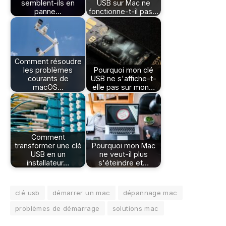
semblent-ils en
USB sur Mac ne
panne…
fonctionne-t-il pas…
Comment résoudre
les problèmes
Pourquoi mon clé
courants de
USB ne s'affiche-t-
macOS…
elle pas sur mon…
Comment
transformer une clé
Pourquoi mon Mac
USB en un
ne veut-il plus
installateur…
s'éteindre et…
clé usb
démarrer un mac
dépannage mac
problèmes de démarrage
solutions mac