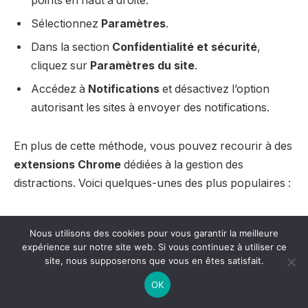
points en haut à droite.
Sélectionnez
Paramètres
.
Dans la section
Confidentialité et sécurité
,
cliquez sur
Paramètres du site
.
Accédez à
Notifications
et désactivez l’option
autorisant les sites à envoyer des notifications.
En plus de cette méthode, vous pouvez recourir à des
extensions Chrome
dédiées à la gestion des
distractions. Voici quelques-unes des plus populaires :
StayFocusd
– Cette extension vous permet de
Nous utilisons des cookies pour vous garantir la meilleure
limiter le temps passé sur des sites spécifiques,
expérience sur notre site web. Si vous continuez à utiliser ce
favorisant ainsi une navigation plus productive.
site, nous supposerons que vous en êtes satisfait.
Block Site
– Elle permet de bloquer l’accès à
OK
certains sites web, réduisant ainsi la tentation de