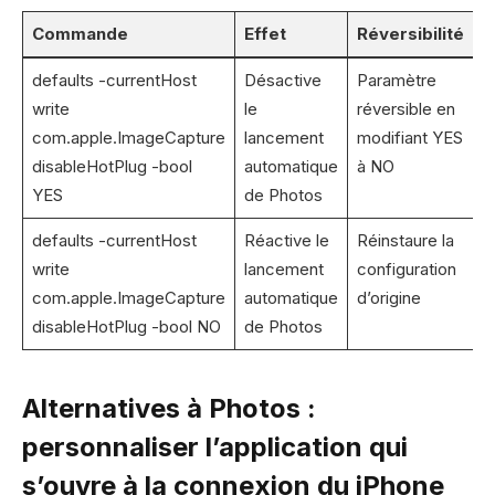
Commande
Effet
Réversibilité
defaults -currentHost
Désactive
Paramètre
write
le
réversible en
com.apple.ImageCapture
lancement
modifiant YES
disableHotPlug -bool
automatique
à NO
YES
de Photos
defaults -currentHost
Réactive le
Réinstaure la
write
lancement
configuration
com.apple.ImageCapture
automatique
d’origine
disableHotPlug -bool NO
de Photos
Alternatives à Photos :
personnaliser l’application qui
s’ouvre à la connexion du iPhone