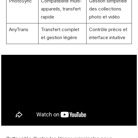
PhotoSync
Compatibilité multi-
Gestion simplifiée
appareils, transfert
des collections
rapide
photo et vidéo
AnyTrans
Transfert complet
Contrôle précis et
et gestion légère
interface intuitive