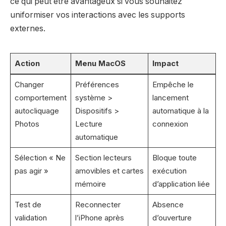
ce qui peut être avantageux si vous souhaitez
uniformiser vos interactions avec les supports
externes.
Action
Menu MacOS
Impact
Changer
Préférences
Empêche le
comportement
système >
lancement
autocliquage
Dispositifs >
automatique à la
Photos
Lecture
connexion
automatique
Sélection « Ne
Section lecteurs
Bloque toute
pas agir »
amovibles et cartes
exécution
mémoire
d’application liée
Test de
Reconnecter
Absence
validation
l’iPhone après
d’ouverture