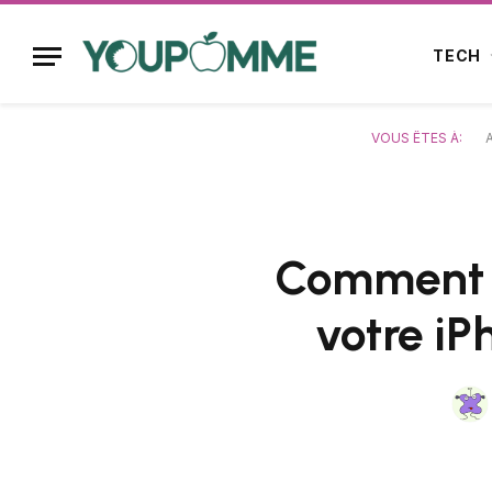
TECH
VOUS ÊTES À:
A
Comment c
votre iP