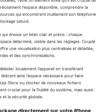
odèles, reste un élément limité qu’il est crucial de
précisément l’espace disponible, comprendre la
ressources qui encombrent inutilement son téléphone
 stockage saturé.
 qui dresse un bilan clair et précis : chaque
space déterminé, visible dans les réglages. Couplé
ffre une visualisation plus centralisée et détaillée,
rdes et des synchronisations.
élester localement l’appareil en transférant
libérant ainsi l’espace nécessaire pour faire
l’App Store ou stocker de nouveaux fichiers
nt crucial pour la fluidité du système, mais aussi
et la sécurité globale.
ockage directement sur votre iPhone