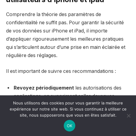
Comprendre la théorie des paramètres de
confidentialité ne suffit pas. Pour garantir la sécurité
de vos données sur iPhone et iPad, il importe
d’appliquer rigoureusement les meilleures pratiques
qui s’articulent autour d’une prise en main éclairée et
régulière des réglages.
Il est important de suivre ces recommandations :
Revoyez périodiquement
les autorisations des
applications, en supprimant celles devenues
Nous utilisons des cookies pour vous garantir la meilleure
inutiles ou suspectes.
expérience sur notre site web. Si vous continuez à utiliser ce
Activez l’authentification forte
via Face ID,
site, nous supposerons que vous en êtes satisfait.
Touch ID et des mots de passe robustes.
OK
Préférez les mises à jour régulières
pour rester