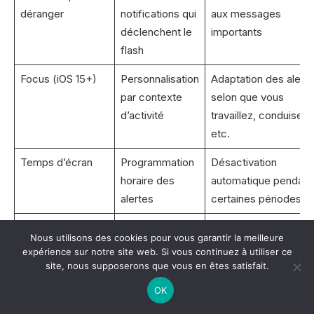
déranger
notifications qui
aux messages
déclenchent le
importants
flash
Focus (iOS 15+)
Personnalisation
Adaptation des alert
par contexte
selon que vous
d’activité
travaillez, conduisez,
etc.
Temps d’écran
Programmation
Désactivation
horaire des
automatique pendant
alertes
certaines périodes
Raccourcis
Automation des
Activation/désactivat
Nous utilisons des cookies pour vous garantir la meilleure
paramètres
contextuelle
expérience sur notre site web. Si vous continuez à utiliser ce
d’alerte
automatique
site, nous supposerons que vous en êtes satisfait.
OK
La fonctionnalité
Focus
, introduite avec iOS 15,