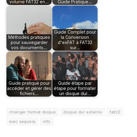
volume FAT32 en…
Guide Pratique…
Guide Complet pour
Méthodes pratiques
la Conversion
pour sauvegarder
d'exFAT à FAT32
vos documents…
sur…
Guide pratique pour
Guide étape par
accéder et gérer des
étape pour formater
fichiers…
un disque dur…
changer format disque
disque dur externe
fat32
mac sequoia
ntfs