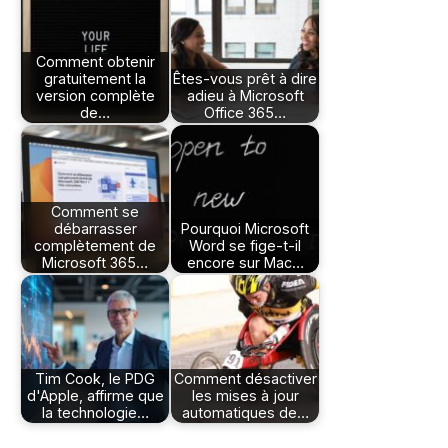
Comment obtenir
gratuitement la
Êtes-vous prêt à dire
version complète
adieu à Microsoft
de…
Office 365…
Comment se
débarrasser
Pourquoi Microsoft
complètement de
Word se fige-t-il
Microsoft 365…
encore sur Mac…
Tim Cook, le PDG
Comment désactiver
d'Apple, affirme que
les mises à jour
la technologie…
automatiques de…