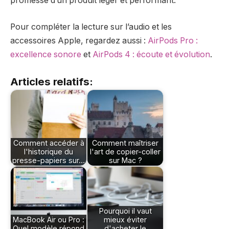
promesse d’un produit léger et performant.
Pour compléter la lecture sur l’audio et les
accessoires Apple, regardez aussi :
AirPods Pro :
excellence sonore
et
AirPods 4 : écoute et évolution
.
Articles relatifs:
Comment accéder à
Comment maîtriser
l'historique du
l'art de copier-coller
presse-papiers sur…
sur Mac ?
Pourquoi il vaut
MacBook Air ou Pro :
mieux éviter
Quel modèle répond
d'acheter le