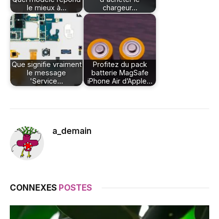
le mieux à…
chargeur…
Que signifie vraiment
Profitez du pack
le message
batterie MagSafe
'Service…
iPhone Air d’Apple…
a_demain
CONNEXES
POSTES