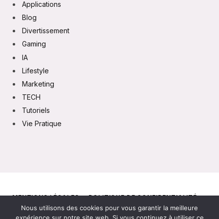
Applications
Blog
Divertissement
Gaming
IA
Lifestyle
Marketing
TECH
Tutoriels
Vie Pratique
MENTIONS LÉGALES
POLITIQUE DE CONFIDENTIALITÉ
Nous utilisons des cookies pour vous garantir la meilleure
CONTACT
expérience sur notre site web. Si vous continuez à utiliser ce