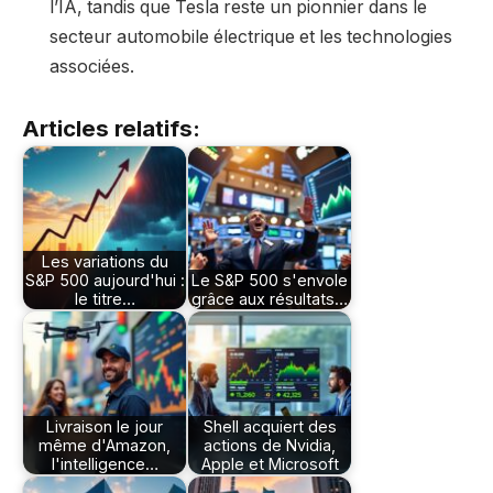
l’IA, tandis que Tesla reste un pionnier dans le
secteur automobile électrique et les technologies
associées.
Articles relatifs:
Les variations du
S&P 500 aujourd'hui :
Le S&P 500 s'envole
le titre…
grâce aux résultats…
Livraison le jour
Shell acquiert des
même d'Amazon,
actions de Nvidia,
l'intelligence…
Apple et Microsoft