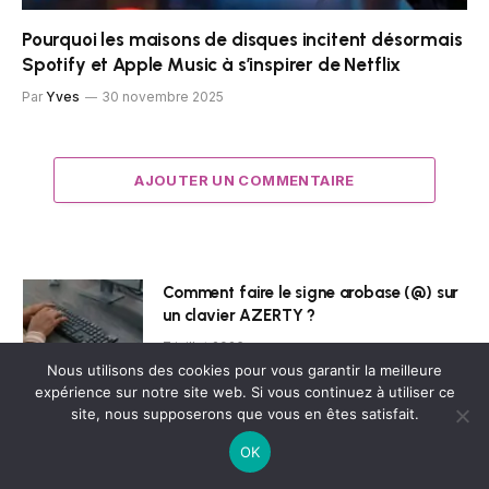
Pourquoi les maisons de disques incitent désormais
Spotify et Apple Music à s’inspirer de Netflix
Par
Yves
30 novembre 2025
AJOUTER UN COMMENTAIRE
Comment faire le signe arobase (@) sur
un clavier AZERTY ?
7 juillet 2026
Nous utilisons des cookies pour vous garantir la meilleure
expérience sur notre site web. Si vous continuez à utiliser ce
Comment Préparer Vos Photos Pour Les
site, nous supposerons que vous en êtes satisfait.
Réseaux Sociaux Sans Passer Par
OK
Photoshop
2 juillet 2026