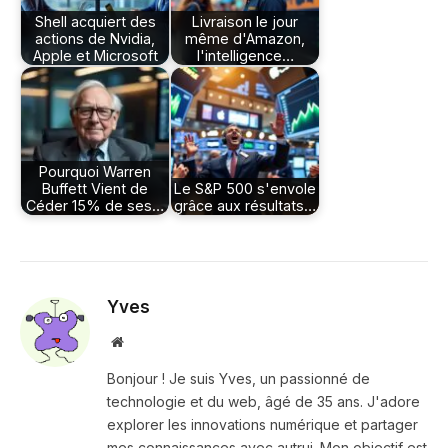
Shell acquiert des
Livraison le jour
actions de Nvidia,
même d'Amazon,
Apple et Microsoft
l'intelligence…
Pourquoi Warren
Buffett Vient de
Le S&P 500 s'envole
Céder 15% de ses…
grâce aux résultats…
Yves
Site
web
Bonjour ! Je suis Yves, un passionné de
technologie et du web, âgé de 35 ans. J'adore
explorer les innovations numérique et partager
mes connaissances avec autrui. Mon objectif est