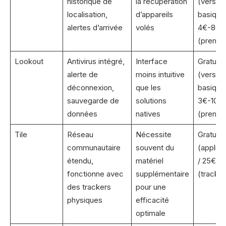
historique de
la récupération
(version
localisation,
d’appareils
basique)
alertes d’arrivée
volés
4€-8€/
(premiu
Lookout
Antivirus intégré,
Interface
Gratuit
alerte de
moins intuitive
(version
déconnexion,
que les
basique)
sauvegarde de
solutions
3€-10€/
données
natives
(premiu
Tile
Réseau
Nécessite
Gratuit
communautaire
souvent du
(applica
étendu,
matériel
/ 25€-3
fonctionne avec
supplémentaire
(tracker
des trackers
pour une
physiques
efficacité
optimale