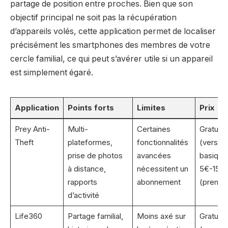
partage de position entre proches. Bien que son
objectif principal ne soit pas la récupération
d’appareils volés, cette application permet de localiser
précisément les smartphones des membres de votre
cercle familial, ce qui peut s’avérer utile si un appareil
est simplement égaré.
Application
Points forts
Limites
Prix
Prey Anti-
Multi-
Certaines
Gratuit
Theft
plateformes,
fonctionnalités
(version
prise de photos
avancées
basique)
à distance,
nécessitent un
5€-15€/
rapports
abonnement
(premiu
d’activité
Life360
Partage familial,
Moins axé sur
Gratuit