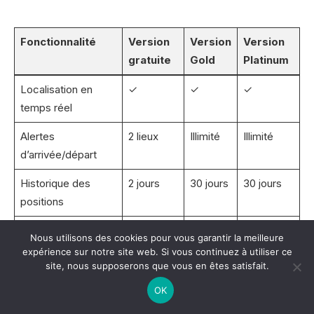
Fonctionnalité
Version
Version
Version
gratuite
Gold
Platinum
Localisation en
✓
✓
✓
temps réel
Alertes
2 lieux
Illimité
Illimité
d’arrivée/départ
Historique des
2 jours
30 jours
30 jours
positions
Détection
✗
✓
✓
Nous utilisons des cookies pour vous garantir la meilleure
d’accidents
expérience sur notre site web. Si vous continuez à utiliser ce
site, nous supposerons que vous en êtes satisfait.
Assistance routière
✗
✓
✓
OK
Alerte de vitesse
✗
✓
✓