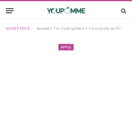
VOUS ÊTES À:
Accueil
»
Tim Cook quittera-t-il son poste de PDG d’Apple avant 2027 ? Les prévisions du marché des paris décodées
APPLE