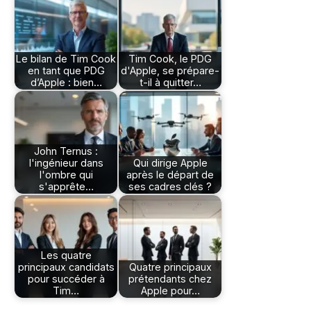
Le bilan de Tim Cook
Tim Cook, le PDG
en tant que PDG
d'Apple, se prépare-
d’Apple : bien…
t-il à quitter…
John Ternus :
l'ingénieur dans
Qui dirige Apple
l'ombre qui
après le départ de
s'apprête…
ses cadres clés ?
Les quatre
principaux candidats
Quatre principaux
pour succéder à
prétendants chez
Tim…
Apple pour…