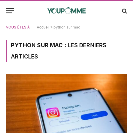
VOUS ÊTES À:
Accueil
»
python sur mac
PYTHON SUR MAC
: LES DERNIERS
ARTICLES